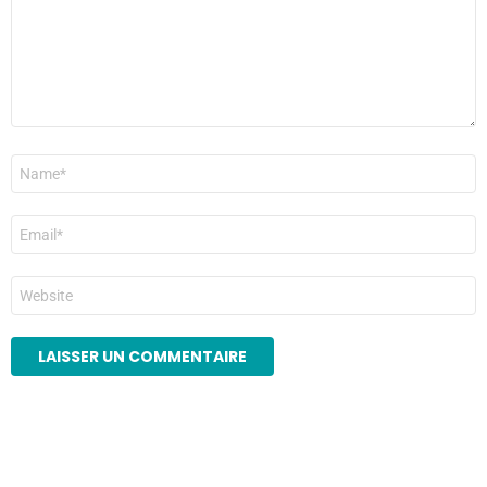
Nom
*
E-
mail
*
Site
web