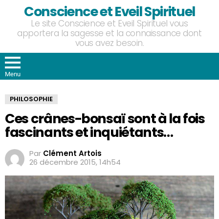
Conscience et Eveil Spirituel
Le site Conscience et Eveil Spirituel vous
apportera la sagesse et la connaissance dont
vous avez besoin.
Menu
PHILOSOPHIE
Ces crânes-bonsaï sont à la fois
fascinants et inquiétants…
Par
Clément Artois
26 décembre 2015, 14h54