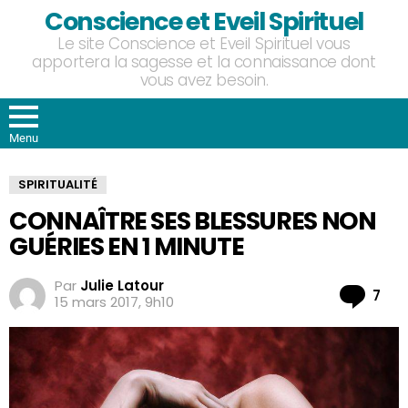
Conscience et Eveil Spirituel
Le site Conscience et Eveil Spirituel vous
apportera la sagesse et la connaissance dont
vous avez besoin.
Menu
SPIRITUALITÉ
CONNAÎTRE SES BLESSURES NON
GUÉRIES EN 1 MINUTE
Par
Julie Latour
Co
7
15 mars 2017, 9h10