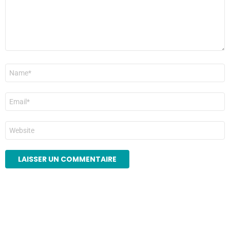
Nom
*
E-
mail
*
Site
web