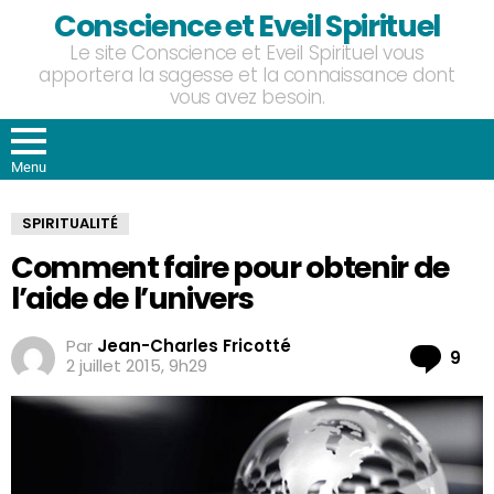
Conscience et Eveil Spirituel
Le site Conscience et Eveil Spirituel vous
apportera la sagesse et la connaissance dont
vous avez besoin.
Menu
SPIRITUALITÉ
Comment faire pour obtenir de
l’aide de l’univers
Par
Jean-Charles Fricotté
Co
9
2 juillet 2015, 9h29