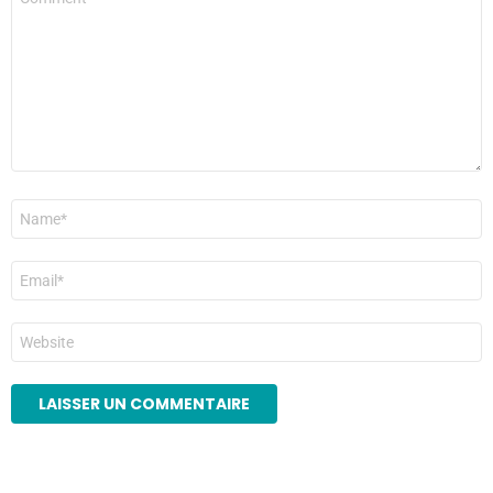
*
Nom
*
E-
mail
*
Site
web