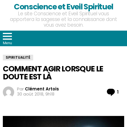
Conscience et Eveil Spirituel
Le site Conscience et Eveil Spirituel vous
apportera la sagesse et la connaissance dont
vous avez besoin.
Menu
SPIRITUALITÉ
COMMENT AGIR LORSQUE LE
DOUTE EST LÀ
Par
Clément Artois
Co
1
30 août 2018, 9h18