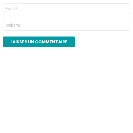
E-
mail
*
Site
web