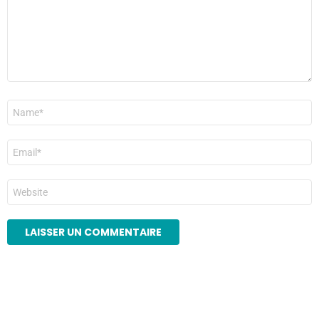
Nom
*
E-
mail
*
Site
web