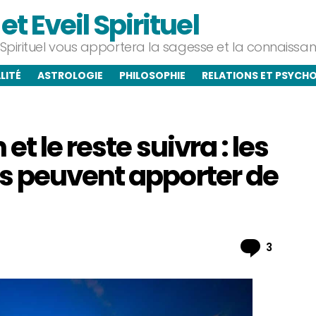
t Eveil Spirituel
l Spirituel vous apportera la sagesse et la connaiss
LITÉ
ASTROLOGIE
PHILOSOPHIE
RELATIONS ET PSYCH
t le reste suivra : les
s peuvent apporter de
Commen
3