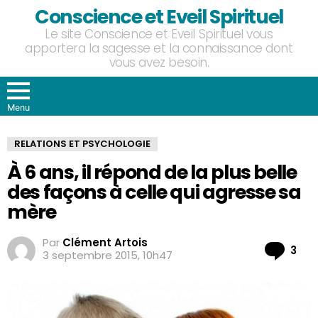
Conscience et Eveil Spirituel
Le site Conscience et Eveil Spirituel vous
apportera la sagesse et la connaissance dont
vous avez besoin.
Menu
RELATIONS ET PSYCHOLOGIE
À 6 ans, il répond de la plus belle
des façons à celle qui agresse sa
mère
Par
Clément Artois
Co
3
3 septembre 2015, 10h47