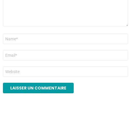
Nom
*
E-
mail
*
Site
web