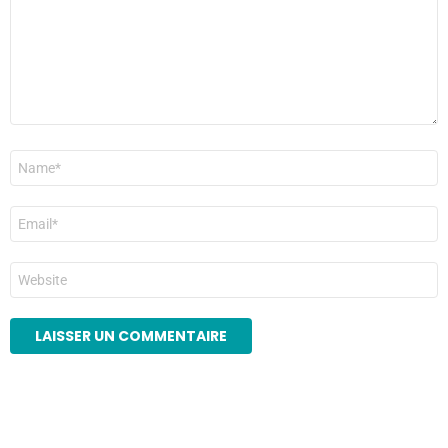
Nom
*
E-
mail
*
Site
web