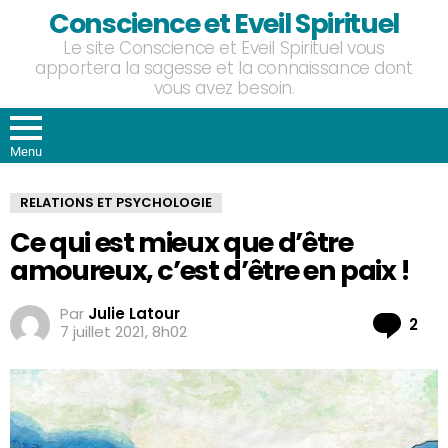
Conscience et Eveil Spirituel
Le site Conscience et Eveil Spirituel vous
apportera la sagesse et la connaissance dont
vous avez besoin.
Menu
RELATIONS ET PSYCHOLOGIE
Ce qui est mieux que d’être
amoureux, c’est d’être en paix !
Par
Julie Latour
Co
2
7 juillet 2021, 8h02