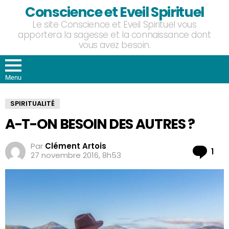
Conscience et Eveil Spirituel
Le site Conscience et Eveil Spirituel vous
apportera la sagesse et la connaissance dont
vous avez besoin.
Menu
SPIRITUALITÉ
A-T-ON BESOIN DES AUTRES ?
Par
Clément Artois
Co
1
27 novembre 2016, 8h53