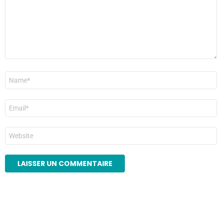
Nom
*
E-
mail
*
Site
web