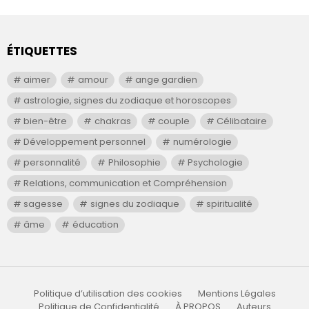
ÉTIQUETTES
aimer
amour
ange gardien
astrologie, signes du zodiaque et horoscopes
bien-être
chakras
couple
Célibataire
Développement personnel
numérologie
personnalité
Philosophie
Psychologie
Relations, communication et Compréhension
sagesse
signes du zodiaque
spiritualité
âme
éducation
Politique d’utilisation des cookies
Mentions Légales
Politique de Confidentialité
À PROPOS
Auteurs