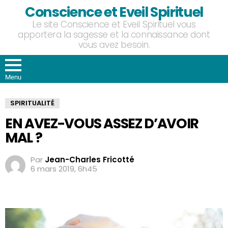
Conscience et Eveil Spirituel
Le site Conscience et Eveil Spirituel vous
apportera la sagesse et la connaissance dont
vous avez besoin.
Menu
SPIRITUALITÉ
EN AVEZ-VOUS ASSEZ D’AVOIR
MAL ?
Par
Jean-Charles Fricotté
6 mars 2019, 6h45