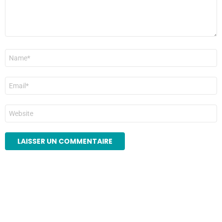
Nom
*
E-
mail
*
Site
web