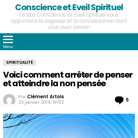
Conscience et Eveil Spirituel
Le site Conscience et Eveil Spirituel vous
apportera la sagesse et la connaissance dont
vous avez besoin.
Menu
SPIRITUALITÉ
Voici comment arrêter de penser
et atteindre la non pensée
Par
Clément Artois
Co
5
23 janvier 2019, 6h52