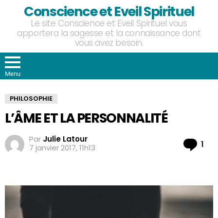
Conscience et Eveil Spirituel
Le site Conscience et Eveil Spirituel vous
apportera la sagesse et la connaissance dont
vous avez besoin.
Menu
PHILOSOPHIE
L’ÂME ET LA PERSONNALITÉ
Par
Julie Latour
Co
1
7 janvier 2017, 11h13