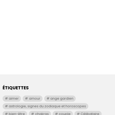
ÉTIQUETTES
aimer
amour
ange gardien
astrologie, signes du zodiaque et horoscopes
bien-être
chakras
couple
Célibataire