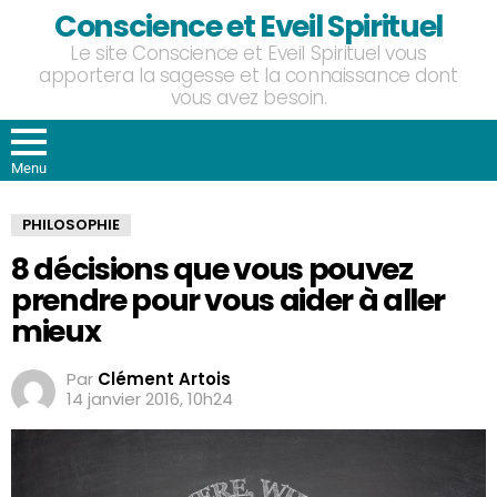
Conscience et Eveil Spirituel
Le site Conscience et Eveil Spirituel vous
apportera la sagesse et la connaissance dont
vous avez besoin.
Menu
PHILOSOPHIE
8 décisions que vous pouvez
prendre pour vous aider à aller
mieux
Par
Clément Artois
14 janvier 2016, 10h24