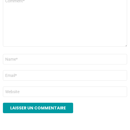
*
Nom
*
E-
mail
*
Site
web