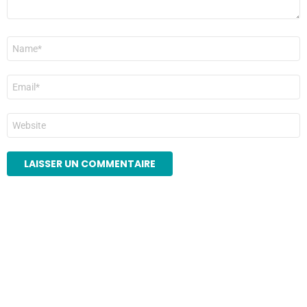
Nom
*
E-
mail
*
Site
web