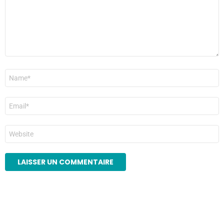
Nom
*
E-
mail
*
Site
web