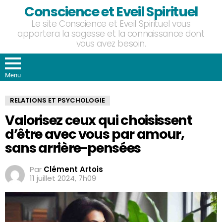
Conscience et Eveil Spirituel
Le site Conscience et Eveil Spirituel vous
apportera la sagesse et la connaissance dont
vous avez besoin.
Menu
RELATIONS ET PSYCHOLOGIE
Valorisez ceux qui choisissent
d’être avec vous par amour,
sans arrière-pensées
Par
Clément Artois
11 juillet 2024, 7h09