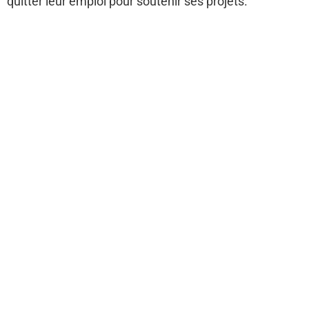
quitter leur emploi pour soutenir ses projets.