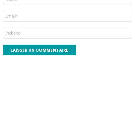
*
E-
mail
*
Site
web