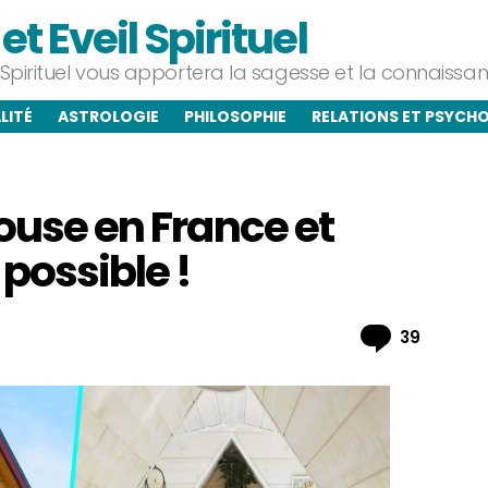
t Eveil Spirituel
l Spirituel vous apportera la sagesse et la connaiss
LITÉ
ASTROLOGIE
PHILOSOPHIE
RELATIONS ET PSYCH
house en France et
possible !
Commen
39