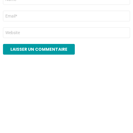
*
E-
mail
*
Site
web