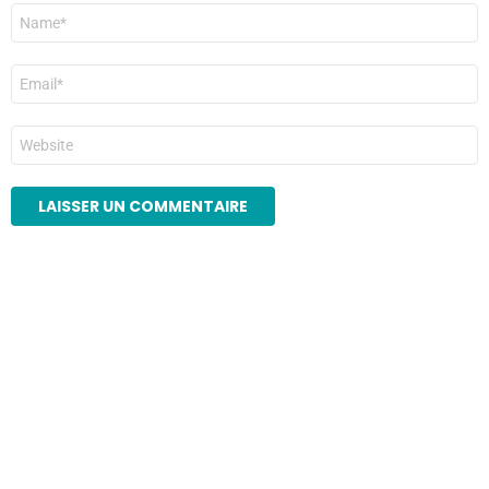
Nom
*
E-
mail
*
Site
web