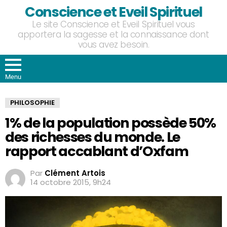
Conscience et Eveil Spirituel
Le site Conscience et Eveil Spirituel vous
apportera la sagesse et la connaissance dont
vous avez besoin.
Menu
PHILOSOPHIE
1% de la population possède 50%
des richesses du monde. Le
rapport accablant d’Oxfam
Par
Clément Artois
14 octobre 2015, 9h24