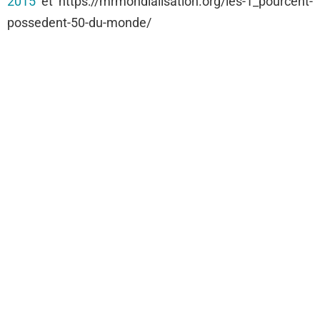
2015
et https://mrmondialisation.org/les-1_pourcent-
possedent-50-du-monde/