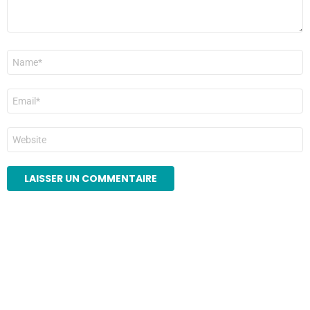
Nom
*
E-
mail
*
Site
web