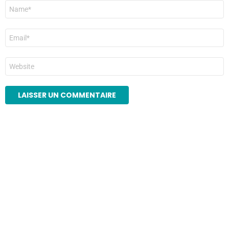
Nom
*
E-
mail
*
Site
web