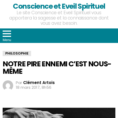
Conscience et Eveil Spirituel
Le site Conscience et Eveil Spirituel vous
apportera la sagesse et la connaissance dont
vous avez besoin.
Menu
PHILOSOPHIE
NOTRE PIRE ENNEMI C’EST NOUS-
MÊME
Par
Clément Artois
18 mars 2017, 8h56