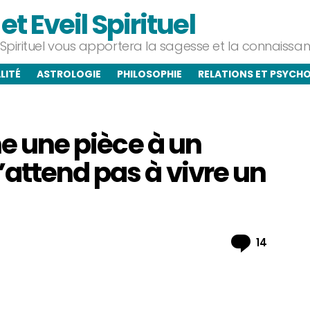
t Eveil Spirituel
l Spirituel vous apportera la sagesse et la connaiss
LITÉ
ASTROLOGIE
PHILOSOPHIE
RELATIONS ET PSYCH
ne une pièce à un
attend pas à vivre un
Commen
14