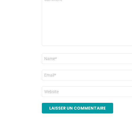
*
Nom
*
E-
mail
*
Site
web