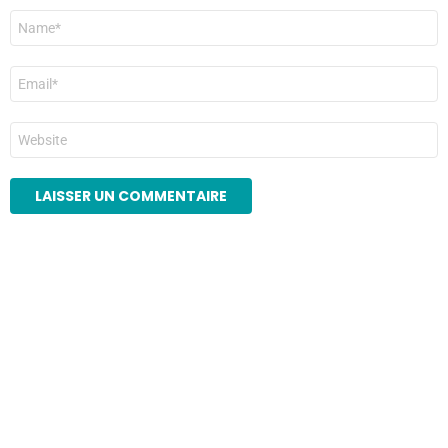
Nom
*
E-
mail
*
Site
web