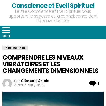
Conscience et Eveil Spirituel
Le site Conscience et Eveil Spirituel vous
apportera la sagesse et la connaissance dont
vous avez besoin.
Menu
PHILOSOPHIE
COMPRENDRE LES NIVEAUX
VIBRATOIRES ET LES
CHANGEMENTS DIMENSIONNELS
Par
Clément Artois
Co
1
4 août 2016, 8h35