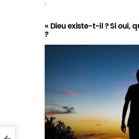
:
« Dieu existe-t-il ? Si oui, q
?
égies
ez