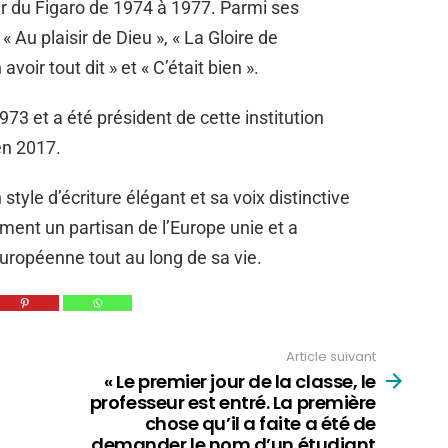
eur du Figaro de 1974 à 1977. Parmi ses
« Au plaisir de Dieu », « La Gloire de
avoir tout dit » et « C’était bien ».
973 et a été président de cette institution
en 2017.
yle d’écriture élégant et sa voix distinctive
ement un partisan de l’Europe unie et a
européenne tout au long de sa vie.
Article suivant
« Le premier jour de la classe, le
professeur est entré. La première
chose qu’il a faite a été de
demander le nom d’un étudiant