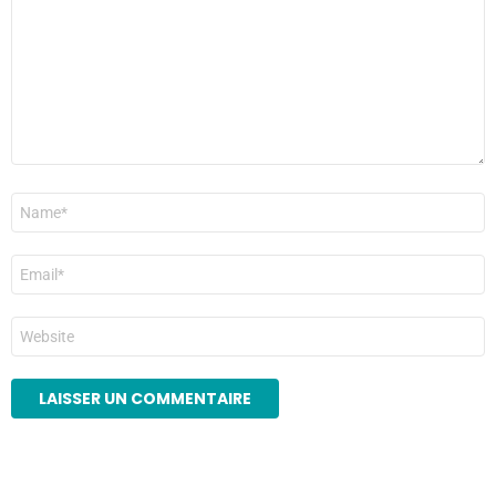
Nom
*
E-
mail
*
Site
web