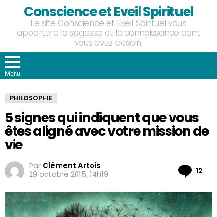
Conscience et Eveil Spirituel
Le site Conscience et Eveil Spirituel vous
apportera la sagesse et la connaissance dont
vous avez besoin.
Menu
PHILOSOPHIE
5 signes qui indiquent que vous
êtes aligné avec votre mission de
vie
Par
Clément Artois
Co
12
29 octobre 2015, 14h19