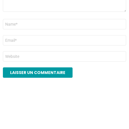
Nom
*
E-
mail
*
Site
web