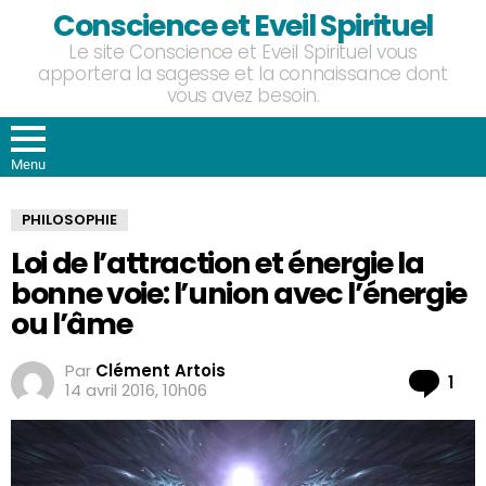
Conscience et Eveil Spirituel
Le site Conscience et Eveil Spirituel vous
apportera la sagesse et la connaissance dont
vous avez besoin.
Menu
PHILOSOPHIE
Loi de l’attraction et énergie la
bonne voie: l’union avec l’énergie
ou l’âme
Par
Clément Artois
Co
1
14 avril 2016, 10h06