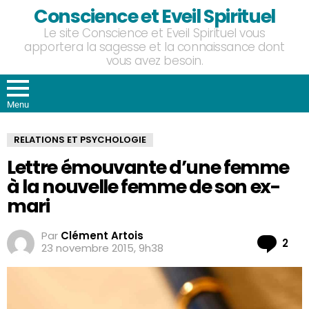
Conscience et Eveil Spirituel
Le site Conscience et Eveil Spirituel vous
apportera la sagesse et la connaissance dont
vous avez besoin.
Menu
RELATIONS ET PSYCHOLOGIE
Lettre émouvante d’une femme
à la nouvelle femme de son ex-
mari
Par
Clément Artois
Co
2
23 novembre 2015, 9h38