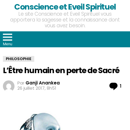
Conscience et Eveil Spirituel
Le site Conscience et Eveil Spirituel vous
apportera la sagesse et la connaissance dont
vous avez besoin.
Menu
PHILOSOPHIE
L’Être humain en perte de Sacré
Par
Ganji Anankea
Co
1
26 juillet 2017, 8h51