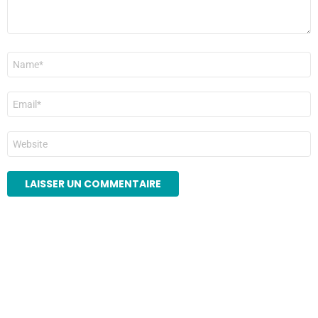
Nom
*
E-
mail
*
Site
web