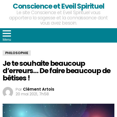
Conscience et Eveil Spirituel
Le site Conscience et Eveil Spirituel vous
apportera la sagesse et la connaissance dont
vous avez besoin.
Menu
PHILOSOPHIE
Je te souhaite beaucoup
d’erreurs… De faire beaucoup de
bêtises !
Par
Clément Artois
20 mai 2021, 7h58