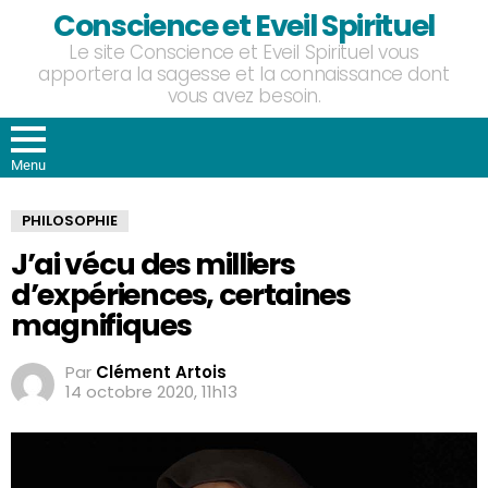
Conscience et Eveil Spirituel
Le site Conscience et Eveil Spirituel vous
apportera la sagesse et la connaissance dont
vous avez besoin.
Menu
PHILOSOPHIE
J’ai vécu des milliers
d’expériences, certaines
magnifiques
Par
Clément Artois
14 octobre 2020, 11h13