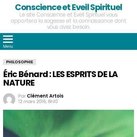
Conscience et Eveil Spirituel
Le site Conscience et Eveil Spirituel vous
apportera la sagesse et la connaissance dont
vous avez besoin.
Menu
PHILOSOPHIE
Éric Bénard : LES ESPRITS DE LA
NATURE
Par
Clément Artois
12 mars 2016, 8h10