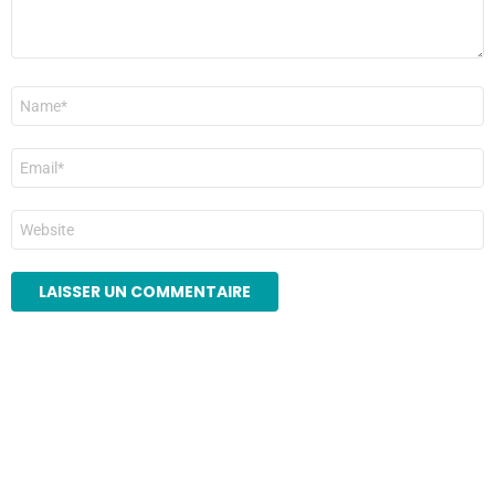
Nom
*
E-
mail
*
Site
web