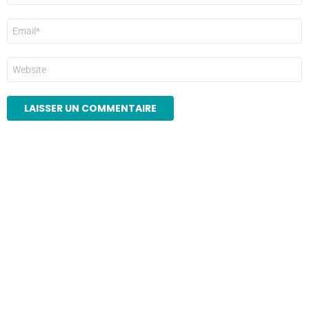
E-
mail
*
Site
web