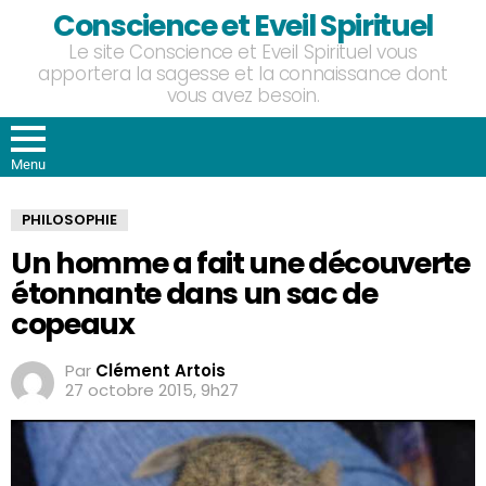
Conscience et Eveil Spirituel
Le site Conscience et Eveil Spirituel vous
apportera la sagesse et la connaissance dont
vous avez besoin.
Menu
PHILOSOPHIE
Un homme a fait une découverte
étonnante dans un sac de
copeaux
Par
Clément Artois
27 octobre 2015, 9h27