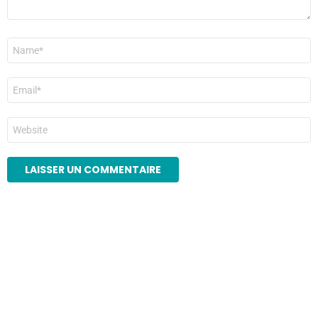
Nom
*
E-
mail
*
Site
web