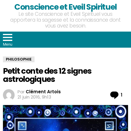
Conscience et Eveil Spirituel
Le site Conscience et Eveil Spirituel vous
apportera la sagesse et la connaissance dont
vous avez besoin.
Menu
PHILOSOPHIE
Petit conte des 12 signes
astrologiques
Par
Clément Artois
Co
1
21 juin 2016, 9h13