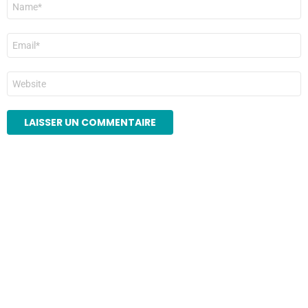
*
E-
mail
*
Site
web