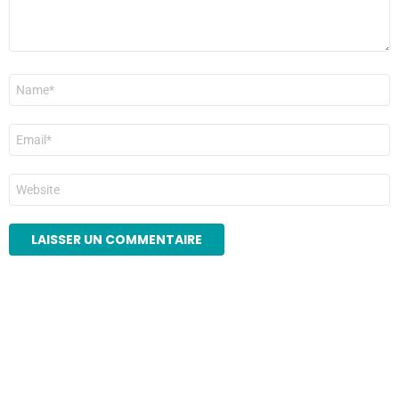
Nom
*
E-
mail
*
Site
web