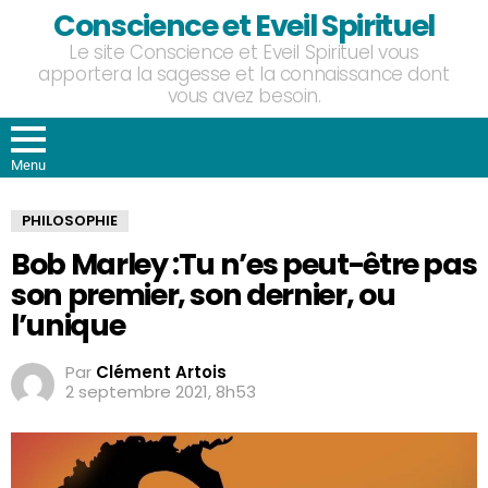
Conscience et Eveil Spirituel
Le site Conscience et Eveil Spirituel vous
apportera la sagesse et la connaissance dont
vous avez besoin.
Menu
PHILOSOPHIE
Bob Marley :Tu n’es peut-être pas
son premier, son dernier, ou
l’unique
Par
Clément Artois
2 septembre 2021, 8h53