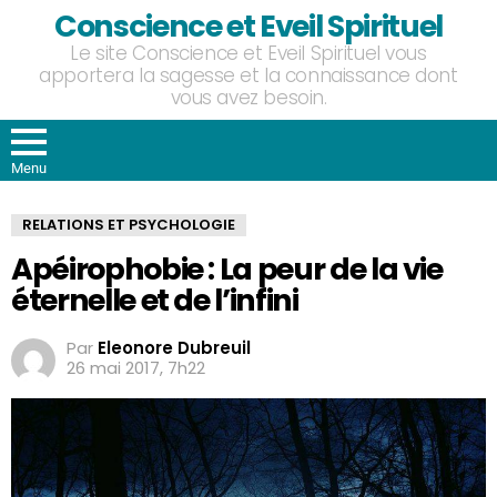
Conscience et Eveil Spirituel
Le site Conscience et Eveil Spirituel vous
apportera la sagesse et la connaissance dont
vous avez besoin.
Menu
RELATIONS ET PSYCHOLOGIE
Apéirophobie : La peur de la vie
éternelle et de l’infini
Par
Eleonore Dubreuil
26 mai 2017, 7h22