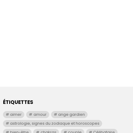
ÉTIQUETTES
aimer
amour
ange gardien
astrologie, signes du zodiaque et horoscopes
bien-être
chakras
couple
Célibataire