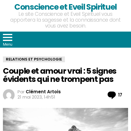
Conscience et Eveil Spirituel
Le site Conscience et Eveil Spirituel vous
apportera la sagesse et la connaissance dont
vous avez besoin.
Menu
RELATIONS ET PSYCHOLOGIE
Couple et amour vrai : 5 signes
évidents qui ne trompent pas
Par
Clément Artois
Co
17
21 mai 2023, 14h51