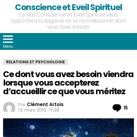
Conscience et Eveil Spirituel
Le site Conscience et Eveil Spirituel vous
apportera la sagesse et la connaissance dont
vous avez besoin.
Menu
RELATIONS ET PSYCHOLOGIE
Ce dont vous avez besoin viendra
lorsque vous accepterez
d’accueillir ce que vous méritez
Par
Clément Artois
Co
15
13 mars 2016, 7h38