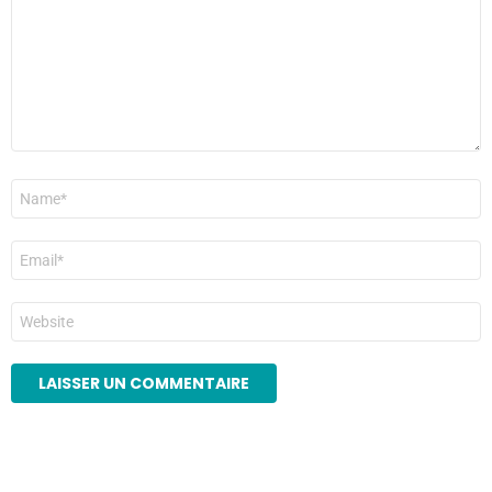
Nom
*
E-
mail
*
Site
web