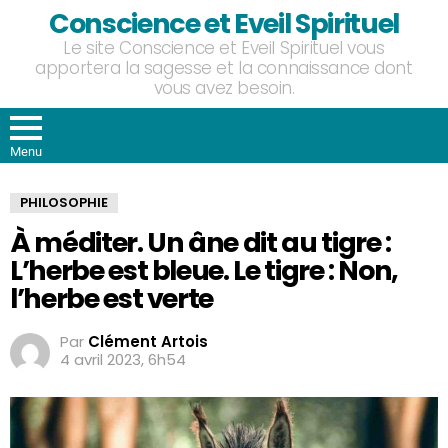
Conscience et Eveil Spirituel
Le site Conscience et Eveil Spirituel vous
apportera la sagesse et la connaissance dont
vous avez besoin.
Menu
PHILOSOPHIE
À méditer. Un âne dit au tigre :
L’herbe est bleue. Le tigre : Non,
l’herbe est verte
Par
Clément Artois
4 avril 2023, 6h54