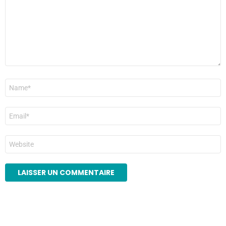
Nom
*
E-
mail
*
Site
web