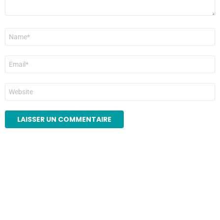
Nom
*
E-
mail
*
Site
web