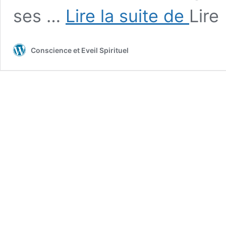
LA
ses …
Lire la suite de
Lire
BIOLOGIE
DU
BONHEUR
Conscience et Eveil Spirituel
PAR
SYLVERE
CARON